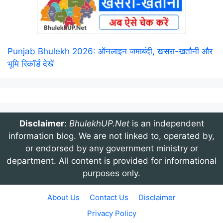
Punjab Bhulekh 2026: ऑनलाइन जमाबंदी, खसरा-खतौनी और
भूमि रिकॉर्ड देखें
Disclaimer
:
BhulekhUP.Net
is an independent
information blog. We are not linked to, operated by,
or endorsed by any government ministry or
department. All content is provided for informational
purposes only.
About Us
Contact Us
Disclaimer
Privacy Policy