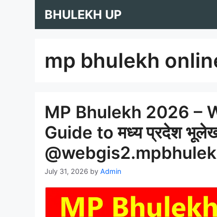
Skip
BHULEKH UP
to
content
mp bhulekh onlin
MP Bhulekh 2026 – W
Guide to मध्य प्रदेश भूल
@webgis2.mpbhulekh
July 31, 2026
by
Admin