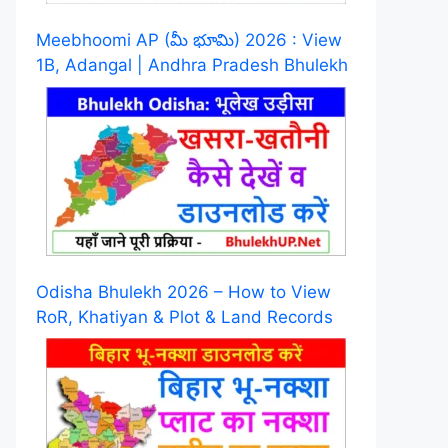
Meebhoomi AP (మీ భూమి) 2026 : View
1B, Adangal | Andhra Pradesh Bhulekh
Odisha Bhulekh 2026 – How to View
RoR, Khatiyan & Plot & Land Records