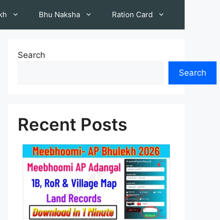
kh
Bhu Naksha
Ration Card
Search
Search
Recent Posts